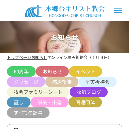
お知らせ
トップページ
お知らせ
オンライン早天祈祷会（１月９日）
60周年
お知らせ
イベント
メッセージ
感謝報告
早天祈祷会
牧会ファミリーシート
牧師ブログ
証し
讃美・楽譜
関連団体
すべての記事