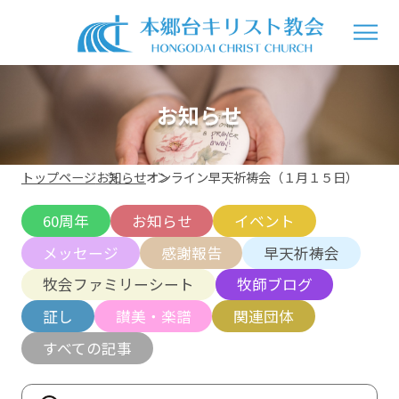
お知らせ
トップページ
お知らせ
オンライン早天祈祷会（１月１５日）
60周年
お知らせ
イベント
メッセージ
感謝報告
早天祈祷会
牧会ファミリーシート
牧師ブログ
証し
讃美・楽譜
関連団体
すべての記事