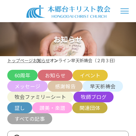
お知らせ
トップページ
お知らせ
オンライン早天祈祷会（２月３日）
60周年
お知らせ
イベント
メッセージ
感謝報告
早天祈祷会
牧会ファミリーシート
牧師ブログ
証し
讃美・楽譜
関連団体
すべての記事