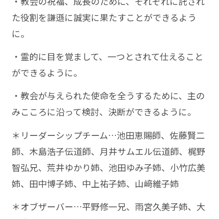
・教会の祝福、成長のために、それぞれに託され
た役割を謙遜に誠実に果たすことができるよう
に。
・霊的に目を覚まして、一つとされて仕えること
ができるように。
・教会が与えられた使命を全うするために、主の
みこころに沿って検討、決断ができるように。
＊リーダーシップチーム…池田恵賜師、佐藤賢二
師、木島浩子伝道師、月井サムエル伝道師、梶野
智弘兄、荒井ゆかり姉、池田ゆみ子姉、小竹広美
姉、田中博子姉、中上祐子姉、山﨑維子姉
＊オブザーバー…平野修一兄、雨宮久美子姉、大