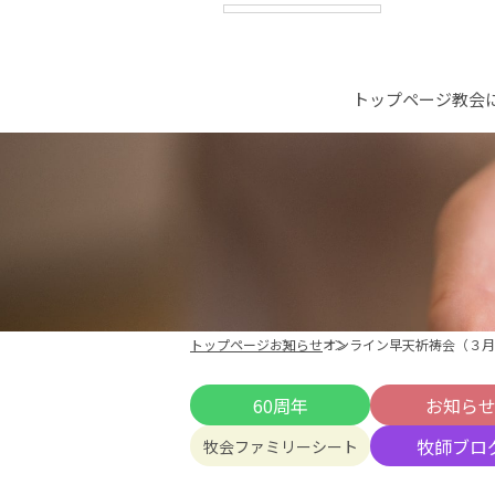
トップページ
教会
トップページ
お知らせ
オンライン早天祈祷会（３月
60周年
お知ら
牧師ブロ
牧会ファミリーシート