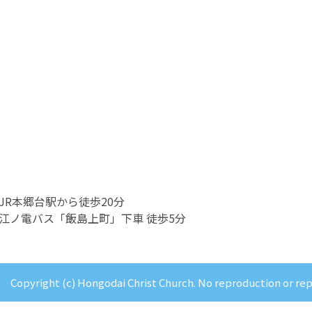
JR本郷台駅から徒歩20分
江ノ電バス「飯島上町」下車 徒歩5分
Copyright (c) Hongodai Christ Church. No reproduction or re