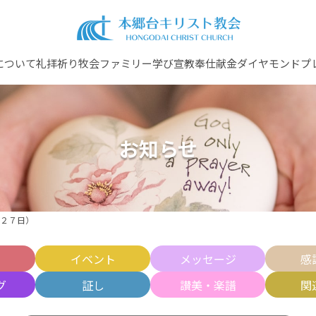
について
礼拝
祈り
牧会ファミリー
学び
宣教
奉仕
献金
ダイヤモンドプ
お知らせ
２７日）
せ
イベント
メッセージ
感
グ
証し
讃美・楽譜
関