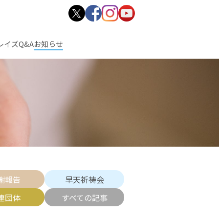
レイズ
Q&A
お知らせ
謝報告
早天祈祷会
連団体
すべての記事