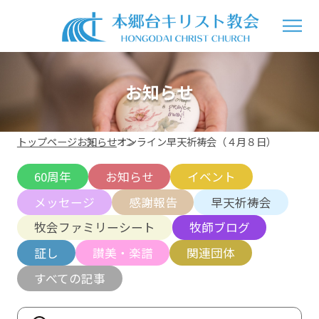
お知らせ
トップページ
お知らせ
オンライン早天祈祷会（４月８日）
60周年
お知らせ
イベント
メッセージ
感謝報告
早天祈祷会
牧会ファミリーシート
牧師ブログ
証し
讃美・楽譜
関連団体
すべての記事