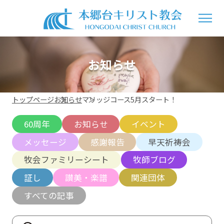
お知らせ
トップページ
お知らせ
マリッジコース5月スタート！
60周年
お知らせ
イベント
メッセージ
感謝報告
早天祈祷会
牧会ファミリーシート
牧師ブログ
証し
讃美・楽譜
関連団体
すべての記事