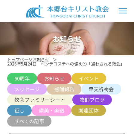
お知らせ
トップページ
お知らせ
2026年5月24日 ペンテコステへの備え④「遣わされる教会」
60周年
お知らせ
イベント
メッセージ
感謝報告
早天祈祷会
牧会ファミリーシート
牧師ブログ
証し
讃美・楽譜
関連団体
すべての記事