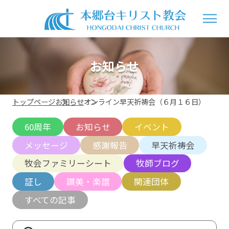
お知らせ
トップページ
お知らせ
オンライン早天祈祷会（６月１６日）
60周年
お知らせ
イベント
メッセージ
感謝報告
早天祈祷会
牧会ファミリーシート
牧師ブログ
証し
讃美・楽譜
関連団体
すべての記事