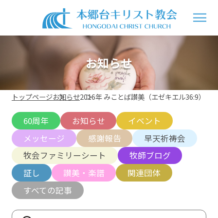
お知らせ
トップページ
お知らせ
2016年 みことば讃美（エゼキエル36:9）
60周年
お知らせ
イベント
メッセージ
感謝報告
早天祈祷会
牧会ファミリーシート
牧師ブログ
証し
讃美・楽譜
関連団体
すべての記事