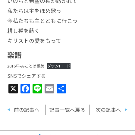
いのちと希望の種が蒔かれて
私たちは主をほめ歌う
今私たちも主とともに行こう
耕し種を蒔く
キリストの愛をもって
楽譜
2016年-みことば讃美
ダウンロード
SNSでシェアする
X
Facebook
Line
Email
共
有
前の記事へ
記事一覧へ戻る
次の記事へ