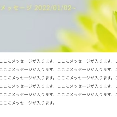
ここにメッセージが入ります。ここにメッセージが入ります。
ここにメッセージが入ります。ここにメッセージが入ります。
ここにメッセージが入ります。ここにメッセージが入ります。
ここにメッセージが入ります。ここにメッセージが入ります。
ここにメッセージが入ります。ここにメッセージが入ります。
ここにメッセージが入ります。