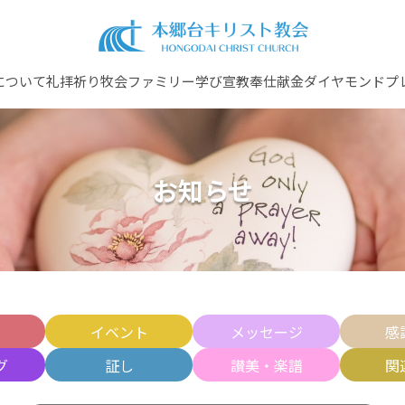
について
礼拝
祈り
牧会ファミリー
学び
宣教
奉仕
献金
ダイヤモンドプ
お知らせ
せ
イベント
メッセージ
感
グ
証し
讃美・楽譜
関