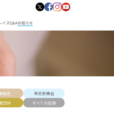
レイズ
Q&A
お知らせ
謝報告
早天祈祷会
連団体
すべての記事