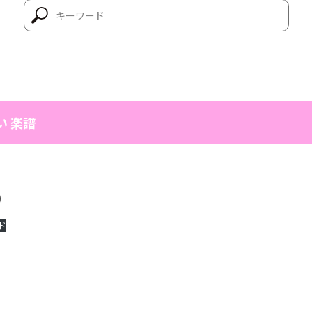
い 楽譜
）
ド
l
共
有