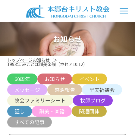
お知らせ
トップページ
お知らせ
1993年 みことば讃美楽譜（ホセア10:12）
60周年
お知らせ
イベント
メッセージ
感謝報告
早天祈祷会
牧会ファミリーシート
牧師ブログ
証し
讃美・楽譜
関連団体
すべての記事