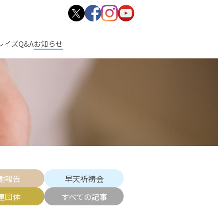
レイズ
Q&A
お知らせ
謝報告
早天祈祷会
連団体
すべての記事