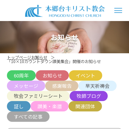
お知らせ
トップページ
お知らせ
「10×10カウントダウン讃美集会」開催のお知らせ
60周年
お知らせ
イベント
メッセージ
感謝報告
早天祈祷会
牧会ファミリーシート
牧師ブログ
証し
讃美・楽譜
関連団体
すべての記事