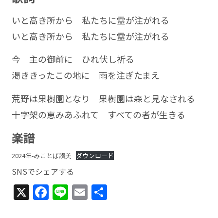
いと高き所から 私たちに霊が注がれる
いと高き所から 私たちに霊が注がれる
今 主の御前に ひれ伏し祈る
渇ききったこの地に 雨を注ぎたまえ
荒野は果樹園となり 果樹園は森と見なされる
十字架の恵みあふれて すべての者が生きる
楽譜
2024年-みことば讃美
ダウンロード
SNSでシェアする
X
Facebook
Line
Email
共
有