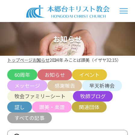
お知らせ
トップページ
お知らせ
2024年 みことば讃美（イザヤ32:15）
60周年
お知らせ
イベント
メッセージ
感謝報告
早天祈祷会
牧会ファミリーシート
牧師ブログ
証し
讃美・楽譜
関連団体
すべての記事