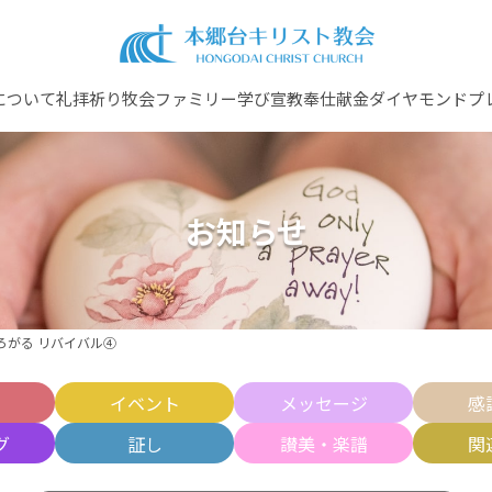
について
礼拝
祈り
牧会ファミリー
学び
宣教
奉仕
献金
ダイヤモンドプ
お知らせ
ひろがる リバイバル④
せ
イベント
メッセージ
感
グ
証し
讃美・楽譜
関