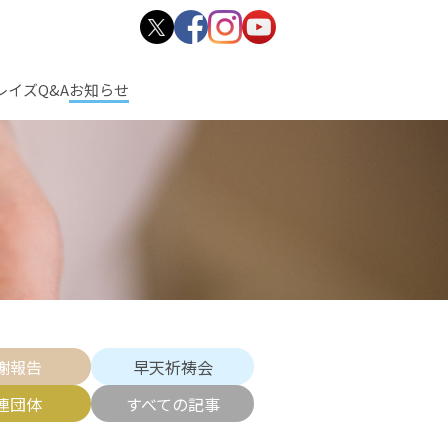
レイズ
Q&A
お知らせ
謝報告
早天祈祷会
連団体
すべての記事