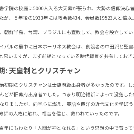
学院の校庭に5000人入る大天幕が張られ、大勢の信仰決心者
したが、５年後の1933年には教会数434、会員数19523人と
、朝鮮半島、台湾、ブラジルにも宣教して、教会を設立してい
イバルの最中に日本ホーリネス教会は、創設者の中田派と聖書
と思いますが、まず前提となっている時代背景を共有しておき
初期: 天皇制とクリスチャン
治初期のクリスチャンは士族階級出身者が多かったのです。し
んどが旧幕府出身者でした。つまり明治維新によって没落した
なりましたが、向学心に燃え、英語や西洋の近代文化を学ぼう
教師の人格に触れ、福音を信じ、救われていったのです。
百年にもわたり「人間が神となれる」という思想の中で育って