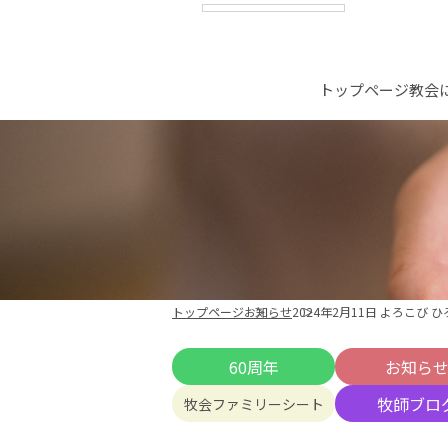
トップページ
教会
トップページ
お知らせ
2024年2月11日 よろこび 
60周年
お知ら
牧師ブロ
牧会ファミリーシート