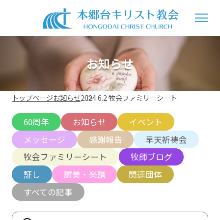
お知らせ
トップページ
お知らせ
2024.6.2 牧会ファミリーシート
60周年
お知らせ
イベント
メッセージ
感謝報告
早天祈祷会
牧会ファミリーシート
牧師ブログ
証し
讃美・楽譜
関連団体
すべての記事