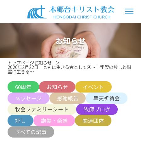
お知らせ
トップページ
お知らせ
2026年2月22日 ともに生きる者として④〜十字架の赦しと御
霊に生きる〜
60周年
お知らせ
イベント
メッセージ
感謝報告
早天祈祷会
牧会ファミリーシート
牧師ブログ
証し
讃美・楽譜
関連団体
すべての記事