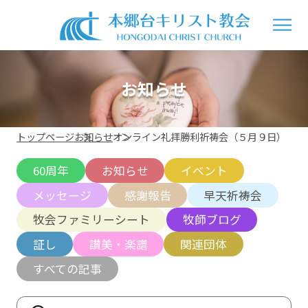
お知らせ
トップページ
お知らせ
オンライン礼拝勝利祈祷会（５月９日）
60周年
お知らせ
イベント
メッセージ
感謝報告
早天祈祷会
牧会ファミリーシート
牧師ブログ
証し
讃美・楽譜
関連団体
すべての記事