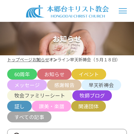
お知らせ
トップページ
お知らせ
オンライン早天祈祷会（５月１８日）
60周年
お知らせ
イベント
メッセージ
感謝報告
早天祈祷会
牧会ファミリーシート
牧師ブログ
証し
讃美・楽譜
関連団体
すべての記事