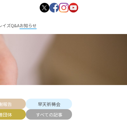
レイズ
Q&A
お知らせ
謝報告
早天祈祷会
連団体
すべての記事