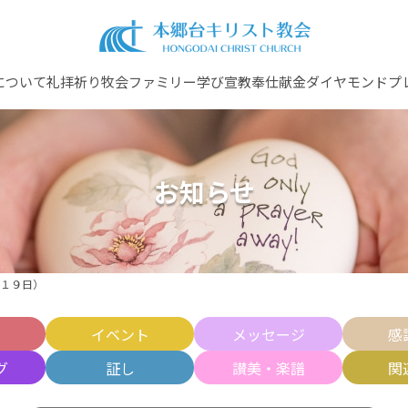
について
礼拝
祈り
牧会ファミリー
学び
宣教
奉仕
献金
ダイヤモンドプ
お知らせ
１９日）
せ
イベント
メッセージ
感
グ
証し
讃美・楽譜
関