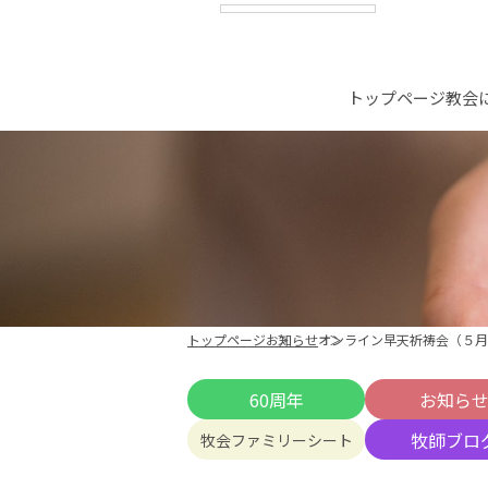
トップページ
教会
トップページ
お知らせ
オンライン早天祈祷会（５月
60周年
お知ら
牧師ブロ
牧会ファミリーシート