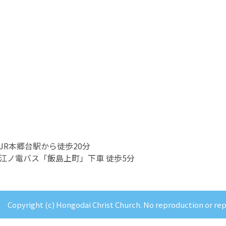
JR本郷台駅から徒歩20分
江ノ電バス「飯島上町」下車 徒歩5分
Copyright (c) Hongodai Christ Church. No reproduction or re