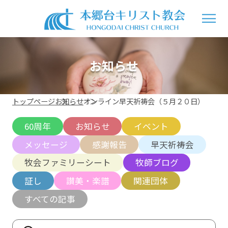
お知らせ
トップページ
お知らせ
オンライン早天祈祷会（５月２０日）
60周年
お知らせ
イベント
メッセージ
感謝報告
早天祈祷会
牧会ファミリーシート
牧師ブログ
証し
讃美・楽譜
関連団体
すべての記事