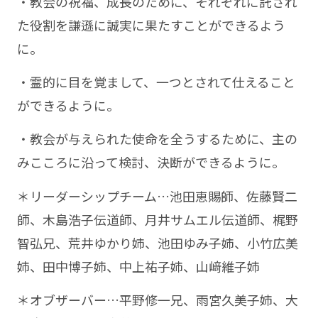
・教会の祝福、成長のために、それぞれに託され
た役割を謙遜に誠実に果たすことができるよう
に。
・霊的に目を覚まして、一つとされて仕えること
ができるように。
・教会が与えられた使命を全うするために、主の
みこころに沿って検討、決断ができるように。
＊リーダーシップチーム…池田恵賜師、佐藤賢二
師、木島浩子伝道師、月井サムエル伝道師、梶野
智弘兄、荒井ゆかり姉、池田ゆみ子姉、小竹広美
姉、田中博子姉、中上祐子姉、山﨑維子姉
＊オブザーバー…平野修一兄、雨宮久美子姉、大