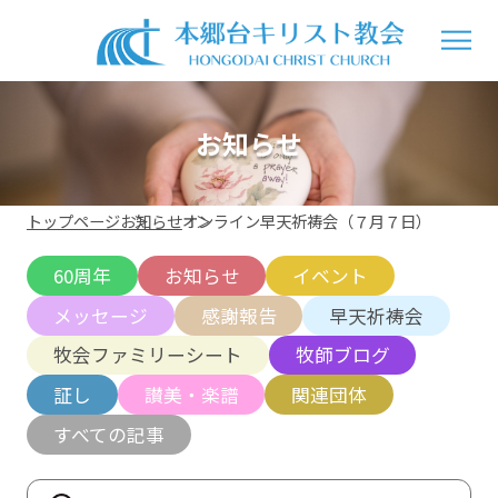
お知らせ
トップページ
お知らせ
オンライン早天祈祷会（７月７日）
60周年
お知らせ
イベント
メッセージ
感謝報告
早天祈祷会
牧会ファミリーシート
牧師ブログ
証し
讃美・楽譜
関連団体
すべての記事