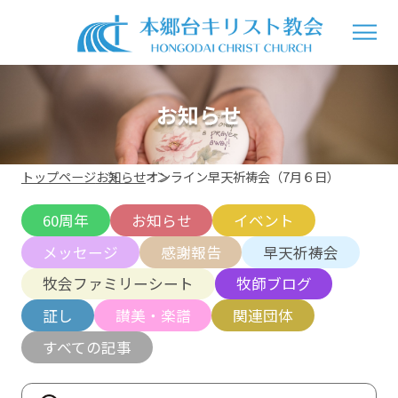
お知らせ
トップページ
お知らせ
オンライン早天祈祷会（7月６日）
60周年
お知らせ
イベント
メッセージ
感謝報告
早天祈祷会
牧会ファミリーシート
牧師ブログ
証し
讃美・楽譜
関連団体
すべての記事