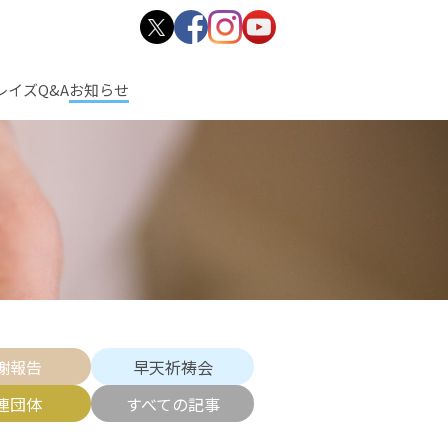
レイズ
Q&A
お知らせ
謝報告
早天祈祷会
連団体
すべての記事