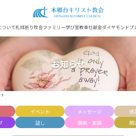
について
礼拝
祈り
牧会ファミリー
学び
宣教
奉仕
献金
ダイヤモンドプ
お知らせ
ート
せ
イベント
メッセージ
感
グ
証し
讃美・楽譜
関